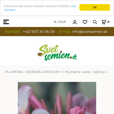
Prezeraním tejto stránky súhlasíte s použitím COOKIES.
Viac
OK
informácií
€ / EUR
0
Kontakt:
+421 907 34 06 09
E-mail:
info
@svetsemien.sk
PLUMÉRIA - SEMENÁ A RASTLINY
Pluméria rubra - rastliny