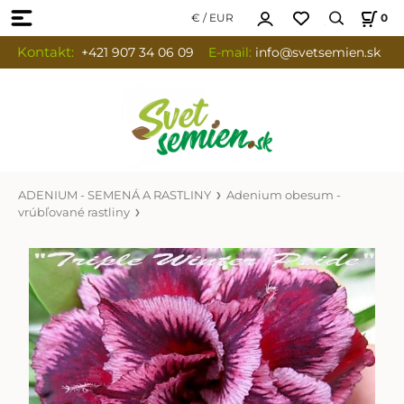
€ / EUR
0
Kontakt:
+421 907 34 06 09
E-mail:
info
@svetsemien.sk
ADENIUM - SEMENÁ A RASTLINY
Adenium obesum -
vrúbľované rastliny