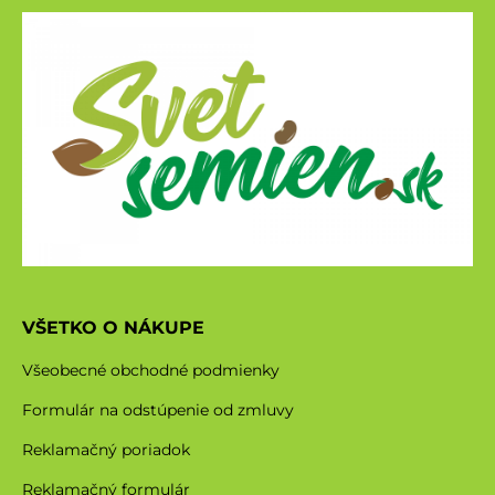
VŠETKO O NÁKUPE
Všeobecné obchodné podmienky
Formulár na odstúpenie od zmluvy
Reklamačný poriadok
Reklamačný formulár