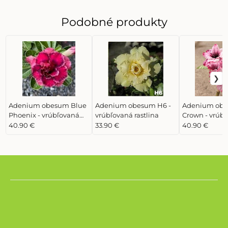
Podobné produkty
Adenium obesum Blue
Adenium obesum H6 -
Adenium obe
Phoenix - vrúbľovaná
vrúbľovaná rastlina
Crown - vrúb
rastlina
rastlina
40.90 €
33.90 €
40.90 €