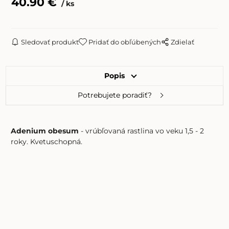
40.90
€
ks
Sledovať produkt
Pridať do obľúbených
Zdielať
Popis
Potrebujete poradiť?
Adenium obesum
- vrúbľovaná rastlina vo veku 1,5 - 2
roky. Kvetuschopná.