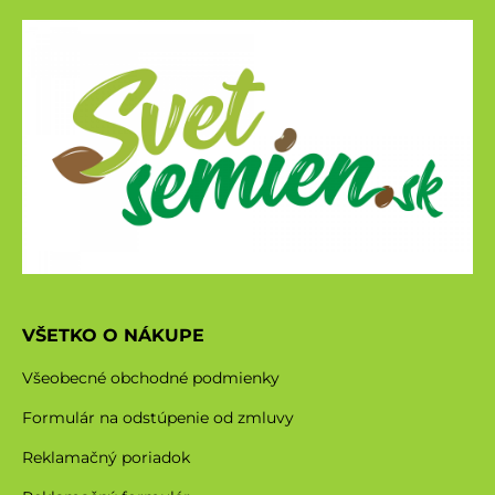
VŠETKO O NÁKUPE
Všeobecné obchodné podmienky
Formulár na odstúpenie od zmluvy
Reklamačný poriadok