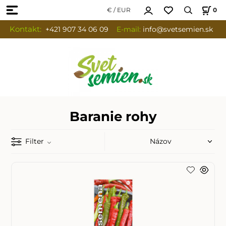
€ / EUR
0
Kontakt:
+421 907 34 06 09
E-mail:
info
@svetsemien.sk
Baranie rohy
Filter