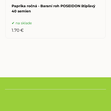
Paprika ročná - Baraní roh POSEIDON štipľavý
40 semien
na sklade
1.70 €