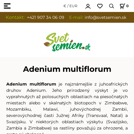
€ / EUR
0
Kontakt:
+421 907 34 06 09
E-mail:
info
@svetsemien.sk
Adenium multiflorum
Adenium multiflorum
je najznámejšie z juhoafrických
druhov Adenium. Jeho prirodzený výskyt je vo
vyprahnutých až polosuchých oblastiach na piesočnatých
miestach alebo v skalnatých biotopoch v Zimbabwe,
Mozambiku, Malawi, juhovýchodnej Zambii,
severovýchodnej časti Južnej Afriky (Transvaal, Natal) a
Svazijsku. V niektorých oblastiach výskytu (Svazijsko,
Zambia a Zimbabwe) sa rastliny považujú za ohrozené, a