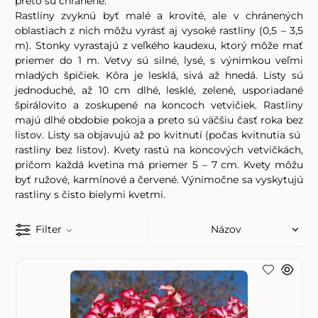
preto sú chránené.
Rastliny zvyknú byť malé a krovité, ale v chránených
oblastiach z nich môžu vyrásť aj vysoké rastliny (0,5 – 3,5
m). Stonky vyrastajú z veľkého kaudexu, ktorý môže mať
priemer do 1 m. Vetvy sú silné, lysé, s výnimkou veľmi
mladých špičiek. Kôra je lesklá, sivá až hnedá. Listy sú
jednoduché, až 10 cm dlhé, lesklé, zelené, usporiadané
špirálovito a zoskupené na koncoch vetvičiek. Rastliny
majú dlhé obdobie pokoja a preto sú väčšiu časť roka bez
listov. Listy sa objavujú až po kvitnutí (počas kvitnutia sú
rastliny bez listov). Kvety rastú na koncových vetvičkách,
pričom každá kvetina má priemer 5 – 7 cm. Kvety môžu
byť ružové, karmínové a červené. Výnimočne sa vyskytujú
rastliny s čisto bielymi kvetmi.
Filter