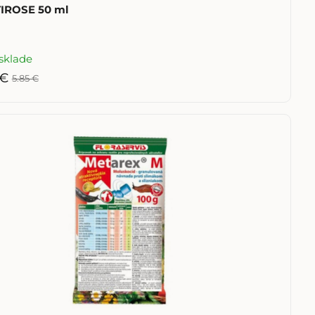
IROSE 50 ml
sklade
 €
5.85 €