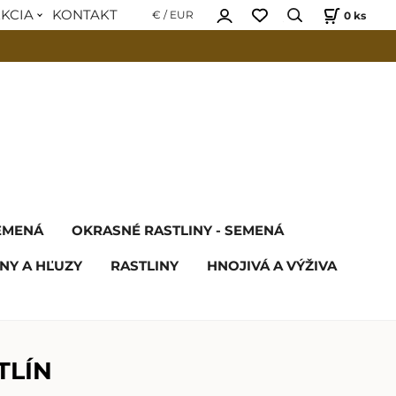
EKCIA
KONTAKT
0
ks
€ / EUR
SEMENÁ
OKRASNÉ RASTLINY - SEMENÁ
NY A HĽUZY
RASTLINY
HNOJIVÁ A VÝŽIVA
TLÍN