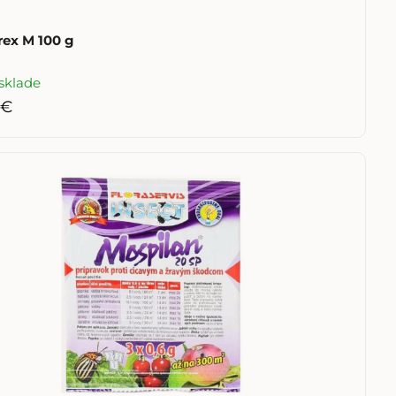
ex M 100 g
sklade
 €