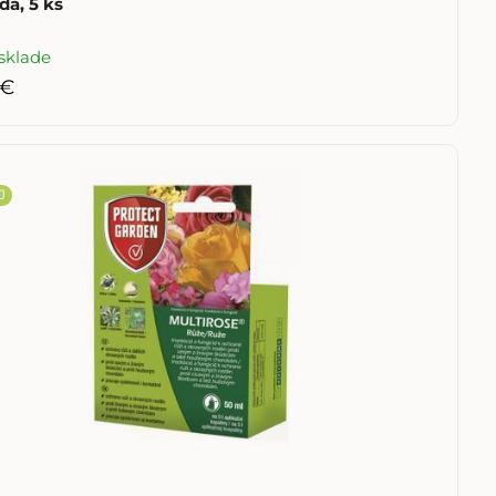
da, 5 ks
sklade
 €
J