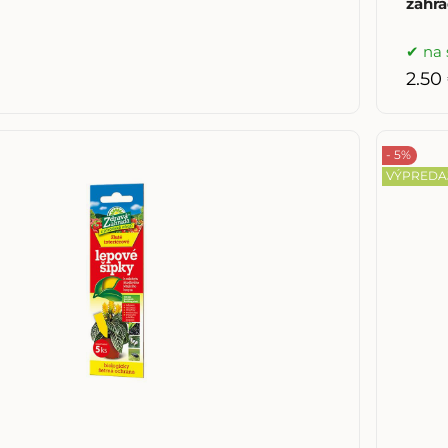
záhra
na 
2.50
- 5%
VÝPREDA