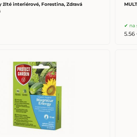
 žlté interiérové, Forestina, Zdravá
MULT
s
na 
5.56