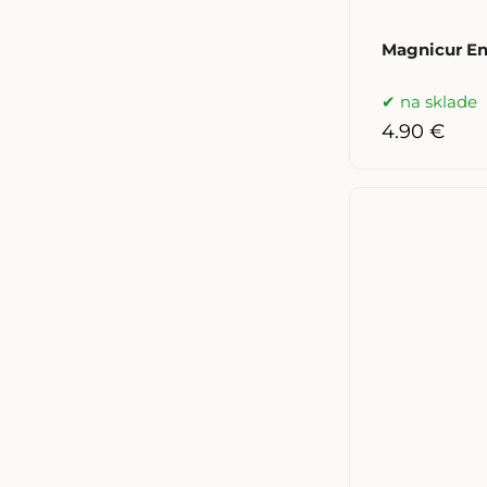
Magnicur En
na sklade
4.90 €