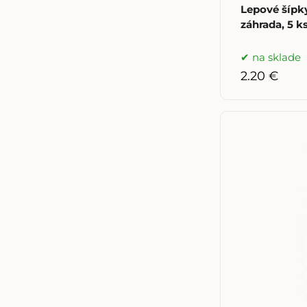
Lepové šípky
záhrada, 5 k
na sklade
2.20 €