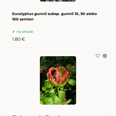
Eucalyptus gunnii subsp. gunnii 10, 50 alebo
100 semien
na sklade
1.80 €