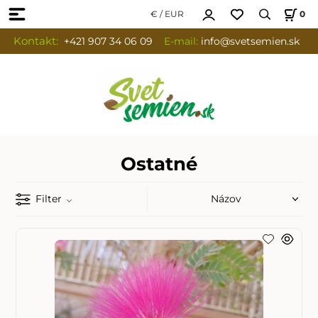
€ / EUR
0
Kontakt:
+421 907 34 06 09
E-mail:
info
@svetsemien.sk
Ostatné
Filter