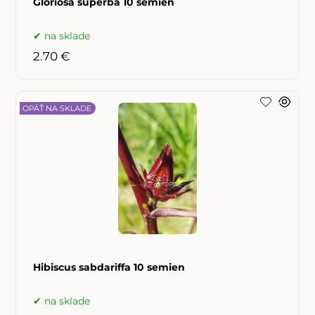
Gloriosa superba 10 semien
na sklade
2.70 €
OPÄŤ NA SKLADE
Hibiscus sabdariffa 10 semien
na sklade