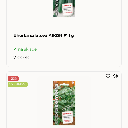
Uhorka šalátová AIKON F1 1 g
na sklade
2.00 €
- 20%
VÝPREDAJ