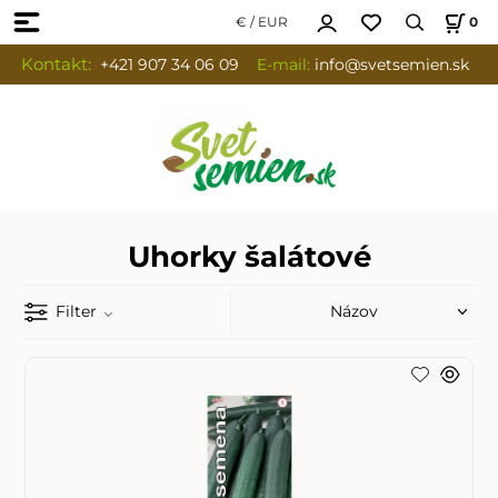
€ / EUR
0
Kontakt:
+421 907 34 06 09
E-mail:
info
@svetsemien.sk
Uhorky šalátové
Filter