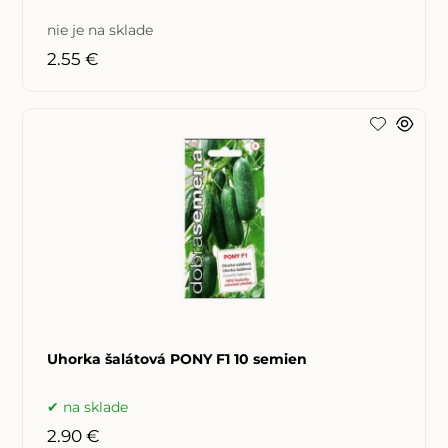
nie je na sklade
2.55 €
Uhorka šalátová PONY F1 10 semien
na sklade
2.90 €