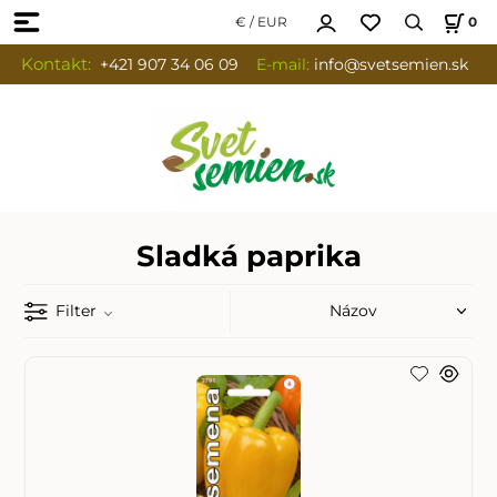
€ / EUR
0
Kontakt:
+421 907 34 06 09
E-mail:
info
@svetsemien.sk
Sladká paprika
Filter