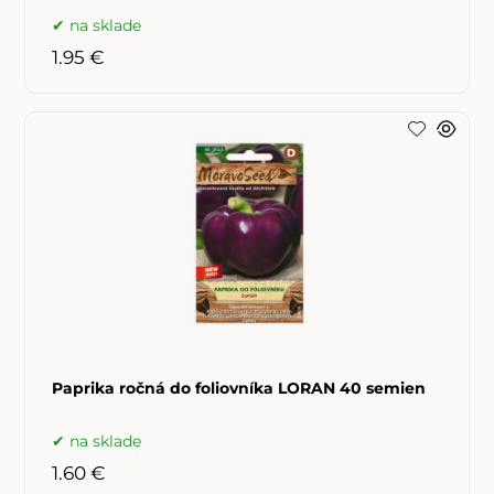
na sklade
1.95 €
Paprika ročná do foliovníka LORAN 40 semien
na sklade
1.60 €