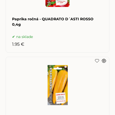
Paprika ročná - QUADRATO D´ASTI ROSSO
0,4g
na sklade
1.95 €