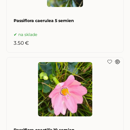
Passiflora caerulea 5 semien
na sklade
3.50 €
Passiflora coactilis 10 semien