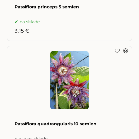
Passiflora princeps 5 semien
na sklade
3.15 €
Passiflora quadrangularis 10 semien
nie je na sklade