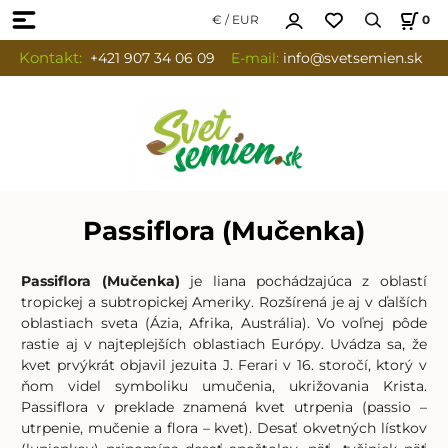
€ / EUR
0
Kontakt:
+421 907 34 06 09
E-mail:
info
@svetsemien.sk
Passiflora (Mučenka)
Passiflora (Mučenka)
je liana pochádzajúca z oblastí
tropickej a subtropickej Ameriky. Rozšírená je aj v ďalších
oblastiach sveta (Ázia, Afrika, Austrália). Vo voľnej pôde
rastie aj v najteplejších oblastiach Európy. Uvádza sa, že
kvet prvýkrát objavil jezuita J. Ferari v 16. storočí, ktorý v
ňom videl symboliku umučenia, ukrižovania Krista.
Passiflora v preklade znamená kvet utrpenia (passio –
utrpenie, mučenie a flora – kvet). Desať okvetných lístkov