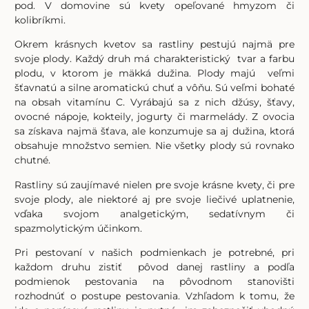
pod. V domovine sú kvety opeľované hmyzom či
kolibríkmi.
Okrem krásnych kvetov sa rastliny pestujú najmä pre
svoje plody. Každý druh má charakteristický tvar a farbu
plodu, v ktorom je mäkká dužina. Plody majú veľmi
šťavnatú a silne aromatickú chuť a vôňu. Sú veľmi bohaté
na obsah vitamínu C. Vyrábajú sa z nich džúsy, šťavy,
ovocné nápoje, kokteily, jogurty či marmelády. Z ovocia
sa získava najmä šťava, ale konzumuje sa aj dužina, ktorá
obsahuje množstvo semien. Nie všetky plody sú rovnako
chutné.
Rastliny sú zaujímavé nielen pre svoje krásne kvety, či pre
svoje plody, ale niektoré aj pre svoje liečivé uplatnenie,
vďaka svojom analgetickým, sedatívnym či
spazmolytickým účinkom.
Pri pestovaní v našich podmienkach je potrebné, pri
každom druhu zistiť pôvod danej rastliny a podľa
podmienok pestovania na pôvodnom stanovišti
rozhodnúť o postupe pestovania. Vzhľadom k tomu, že