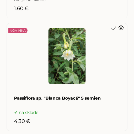
1.60 €
NOVINKA
Passiflora sp. "Blanca Boyacá" 5 semien
na sklade
4.30 €