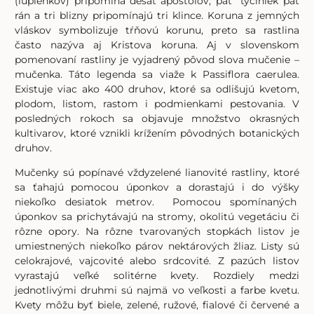
(lupienkov) pripomína desať apoštolov, päť tyčiniek päť
rán a tri blizny pripomínajú tri klince. Koruna z jemných
vláskov symbolizuje tŕňovú korunu, preto sa rastlina
často nazýva aj Kristova koruna. Aj v slovenskom
pomenovaní rastliny je vyjadrený pôvod slova mučenie –
mučenka. Táto legenda sa viaže k Passiflora caerulea.
Existuje viac ako 400 druhov, ktoré sa odlišujú kvetom,
plodom, listom, rastom i podmienkami pestovania. V
posledných rokoch sa objavuje množstvo okrasných
kultivarov, ktoré vznikli krížením pôvodných botanických
druhov.
Mučenky sú popínavé vždyzelené lianovité rastliny, ktoré
sa ťahajú pomocou úponkov a dorastajú i do výšky
niekoľko desiatok metrov. Pomocou spomínaných
úponkov sa prichytávajú na stromy, okolitú vegetáciu či
rôzne opory. Na rôzne tvarovaných stopkách listov je
umiestnených niekoľko párov nektárových žliaz. Listy sú
celokrajové, vajcovité alebo srdcovité. Z pazúch listov
vyrastajú veľké solitérne kvety. Rozdiely medzi
jednotlivými druhmi sú najmä vo veľkosti a farbe kvetu.
Kvety môžu byť biele, zelené, ružové, fialové či červené a