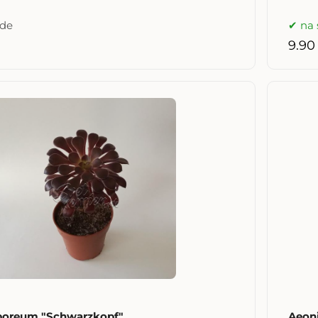
ade
na 
9.90
boreum "Schwarzkopf"
Aeon