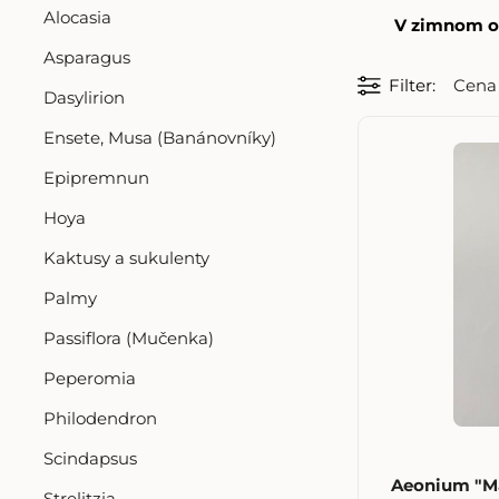
Alocasia
V zimnom ob
Asparagus
Filter
Cena
Dasylirion
Ensete, Musa (Banánovníky)
Epipremnun
Hoya
Kaktusy a sukulenty
Palmy
Passiflora (Mučenka)
Peperomia
Philodendron
Scindapsus
Aeonium "Ma
Strelitzia