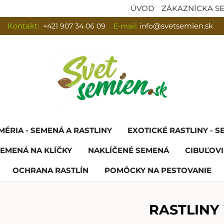
ÚVOD
ZÁKAZNÍCKA S
Kontakt:
+421 907 34 06 09
E-mail:
info
@svetsemien.sk
MÉRIA - SEMENÁ A RASTLINY
EXOTICKÉ RASTLINY - 
EMENÁ NA KLÍČKY
NAKLÍČENÉ SEMENÁ
CIBUĽOVI
OCHRANA RASTLÍN
POMÔCKY NA PESTOVANIE
RASTLINY