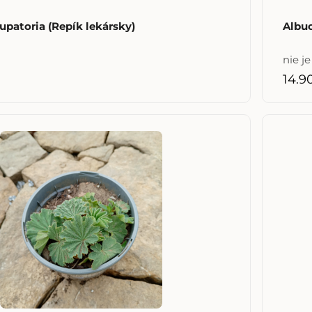
upatoria (Repík lekársky)
Albuc
nie j
14.9