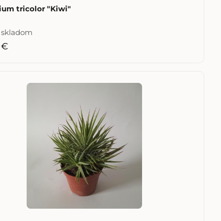
um tricolor "Kiwi"
e skladom
 €