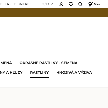
EKCIA
KONTAKT
0
ks
€ / EUR
SEMENÁ
OKRASNÉ RASTLINY - SEMENÁ
NY A HĽUZY
RASTLINY
HNOJIVÁ A VÝŽIVA