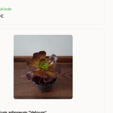
sklade
 €
ium arboreum "Velours"