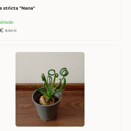
 stricta "Nana"
sklade
 €
8.50 €