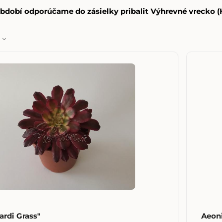
dobí odporúčame do zásielky pribalit Výhrevné vrecko (H
rdi Grass"
Aeon