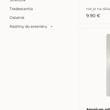
Tradescantia
nie je na skl
9.90 €
Ostatné
Rastliny do exteriéru
Aeonium ar