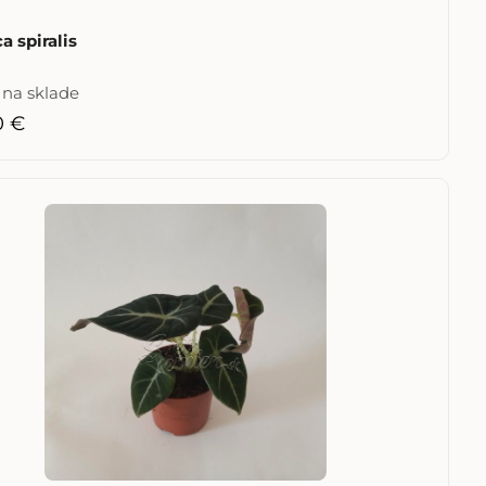
a spiralis
e na sklade
0 €