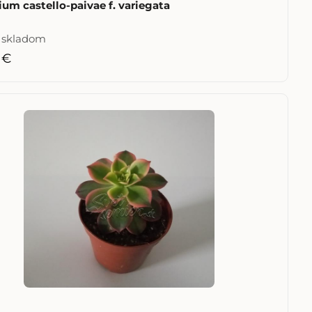
um castello-paivae f. variegata
e skladom
 €