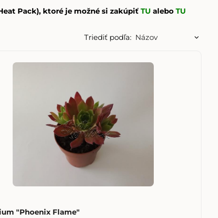
eat Pack), ktoré je možné si zakúpiť
TU
alebo
TU
Triediť podľa:
ium "Phoenix Flame"