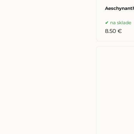
Aeschynant
na sklade
8.50 €