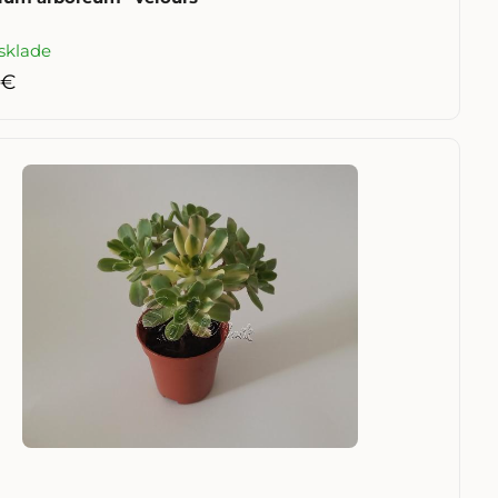
sklade
 €