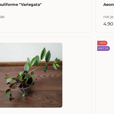
uliforme "Variegata"
Aeoni
ade
nie j
4.90
- 10%
AKCIA