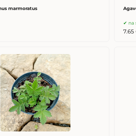
hus marmoratus
Agave
na 
7.65