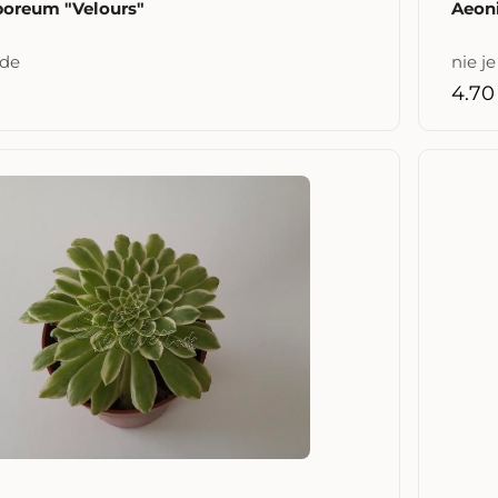
oreum "Velours"
Aeoni
ade
nie j
4.70