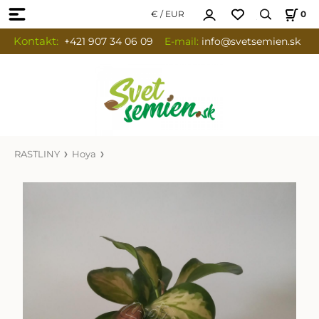
€ / EUR
0
Kontakt:
+421 907 34 06 09
E-mail:
info
@svetsemien.sk
RASTLINY
Hoya