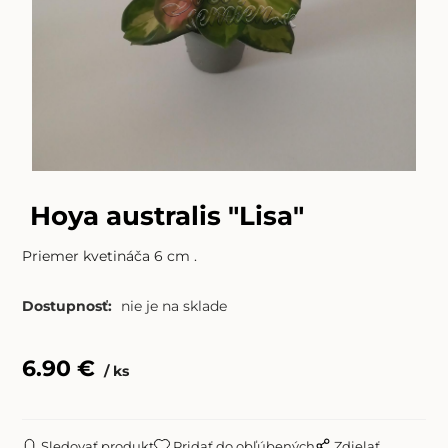
Hoya australis "Lisa"
Priemer kvetináča 6 cm .
Dostupnosť:
nie je na sklade
6.90
€
ks
Sledovať produkt
Pridať do obľúbených
Zdielať