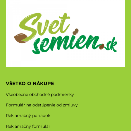
VŠETKO O NÁKUPE
Všeobecné obchodné podmienky
Formulár na odstúpenie od zmluvy
Reklamačný poriadok
Reklamačný formulár