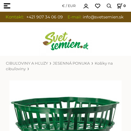
€ / EUR
0
Kontakt:
+421 907 34 06 09
E-mail:
info
@svetsemien.sk
CIBUĽOVINY A HĽUZY
JESENNÁ PONUKA
Košíky na
cibuľoviny