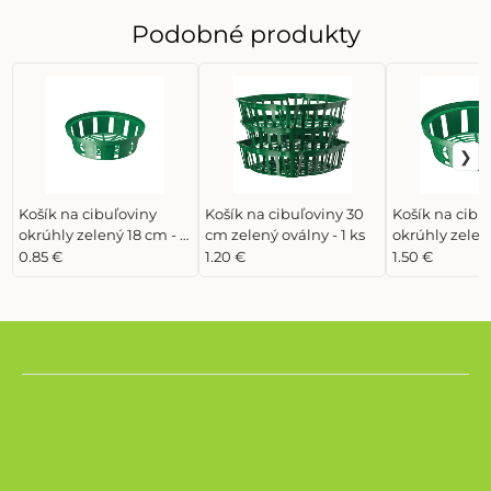
Podobné produkty
Košík na cibuľoviny
Košík na cibuľoviny 30
Košík na cibu
okrúhly zelený 18 cm - 1
cm zelený oválny - 1 ks
okrúhly zelený 
ks
ks
0.85 €
1.20 €
1.50 €