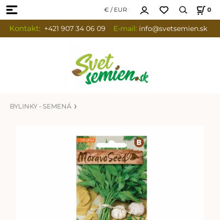
€ / EUR
0
Kontakt:
+421 907 34 06 09
E-mail:
info
@svetsemien.sk
BYLINKY - SEMENÁ