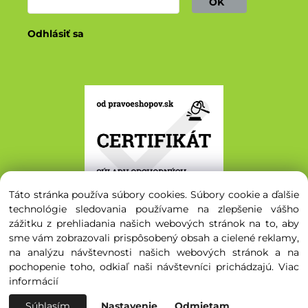
OK
Odhlásiť sa
Táto stránka používa súbory cookies. Súbory cookie a ďalšie
technológie sledovania používame na zlepšenie vášho
zážitku z prehliadania našich webových stránok na to, aby
sme vám zobrazovali prispôsobený obsah a cielené reklamy,
na analýzu návštevnosti našich webových stránok a na
© 2020 - 2026 Svetsemien.sk. Všetky práva vyhradené.
pochopenie toho, odkiaľ naši návštevníci prichádzajú.
Viac
informácií
Súhlasím
Nastavenie
Odmietam