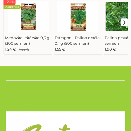
- 20%
VÝPREDAJ
Medovka lekárska 0,3 g
Estragon - Palina dračia
Palina pravá c
(300 semien)
0,1 g (500 semien)
semien
1.24 €
1.55 €
1.55 €
1.90 €