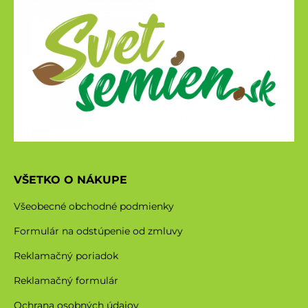
VŠETKO O NÁKUPE
Všeobecné obchodné podmienky
Formulár na odstúpenie od zmluvy
Reklamačný poriadok
Reklamačný formulár
Ochrana osobných údajov