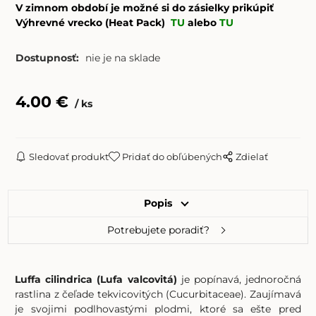
V zimnom období je možné si do zásielky prikúpiť
Výhrevné vrecko (Heat Pack)
TU
alebo
TU
Dostupnosť:
nie je na sklade
4.00
€
ks
Sledovať produkt
Pridať do obľúbených
Zdielať
Popis
Potrebujete poradiť?
Luffa cilindrica (Lufa valcovitá)
je popínavá, jednoročná
rastlina z čeľade tekvicovitých (Cucurbitaceae). Zaujímavá
je svojimi podlhovastými plodmi, ktoré sa ešte pred