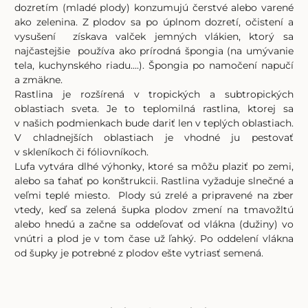
dozretím (mladé plody) konzumujú čerstvé alebo varené
ako zelenina. Z plodov sa po úplnom dozretí, očistení a
vysušení získava valček jemných vlákien, ktorý sa
najčastejšie používa ako prírodná špongia (na umývanie
tela, kuchynského riadu....). Špongia po namočení napučí
a zmäkne.
Rastlina je rozšírená v tropických a subtropických
oblastiach sveta. Je to teplomilná rastlina, ktorej sa
v našich podmienkach bude dariť len v teplých oblastiach.
V chladnejších oblastiach je vhodné ju pestovať
v skleníkoch či fóliovníkoch.
Lufa vytvára dlhé výhonky, ktoré sa môžu plaziť po zemi,
alebo sa ťahať po konštrukcii. Rastlina vyžaduje slnečné a
veľmi teplé miesto. Plody sú zrelé a pripravené na zber
vtedy, keď sa zelená šupka plodov zmení na tmavožltú
alebo hnedú a začne sa oddeľovať od vlákna (dužiny) vo
vnútri a plod je v tom čase už ľahký. Po oddelení vlákna
od šupky je potrebné z plodov ešte vytriasť semená.