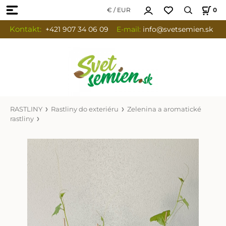
€ / EUR
0
Kontakt:
+421 907 34 06 09
E-mail:
info
@svetsemien.sk
RASTLINY
Rastliny do exteriéru
Zelenina a aromatické
rastliny