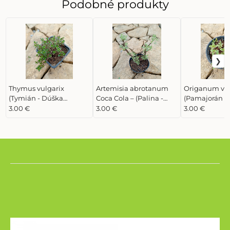
Podobné produkty
Thymus vulgarix
Artemisia abrotanum
Origanum vu
(Tymián - Dúška
Coca Cola – (Palina -
(Pamajorán o
tymiánová)
Bylinka Coca Cola)
Oregano)
3.00 €
3.00 €
3.00 €