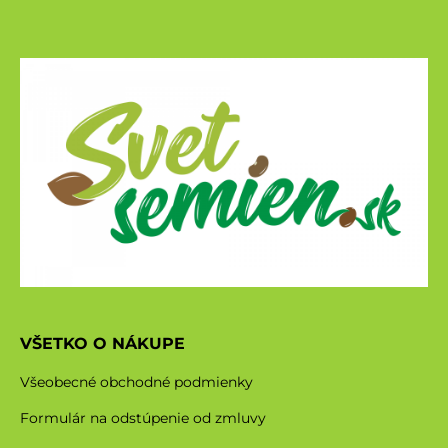
VŠETKO O NÁKUPE
Všeobecné obchodné podmienky
Formulár na odstúpenie od zmluvy