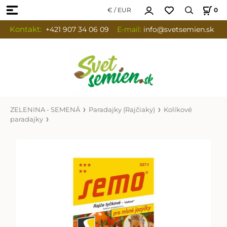
€ / EUR
0
Kontakt:
+421 907 34 06 09
E-mail:
info
@svetsemien.sk
ZELENINA - SEMENÁ
Paradajky (Rajčiaky)
Kolíkové
paradajky