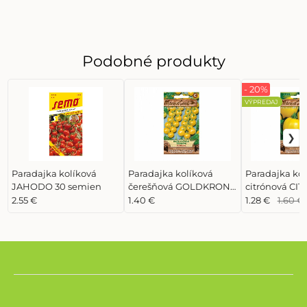
Podobné produkty
- 20%
VÝPREDAJ
Paradajka kolíková
Paradajka kolíková
Paradajka kol
JAHODO 30 semien
čerešňová GOLDKRONE
citrónová CIT
40 semien
semien
2.55 €
1.40 €
1.28 €
1.60 €