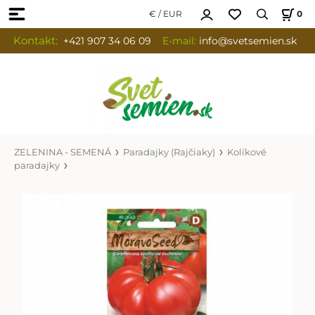
€ / EUR
0
Kontakt:
+421 907 34 06 09
E-mail:
info
@svetsemien.sk
ZELENINA - SEMENÁ
Paradajky (Rajčiaky)
Kolíkové
paradajky