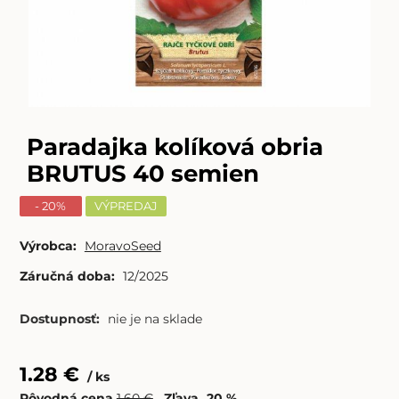
Paradajka kolíková obria
BRUTUS 40 semien
- 20%
VÝPREDAJ
Výrobca:
MoravoSeed
Záručná doba:
12/2025
Dostupnosť:
nie je na sklade
1.28
€
ks
Pôvodná cena
1.60
€
Zľava
20
%