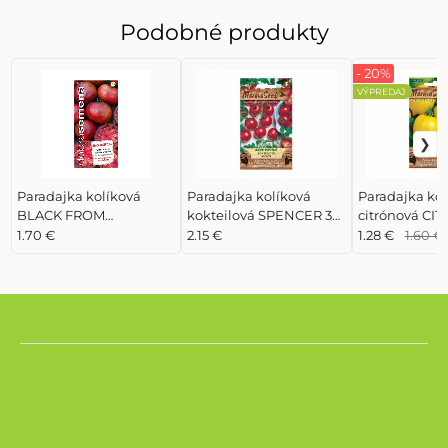
Podobné produkty
- 20%
VÝPREDAJ
Paradajka kolíková
Paradajka kolíková
Paradajka kol
BLACK FROM
kokteilová SPENCER 30
citrónová CIT
TULA/NOIRE DE
semien
semien
1.70 €
2.15 €
1.28 €
1.60 €
CRIMÉE 30 semien