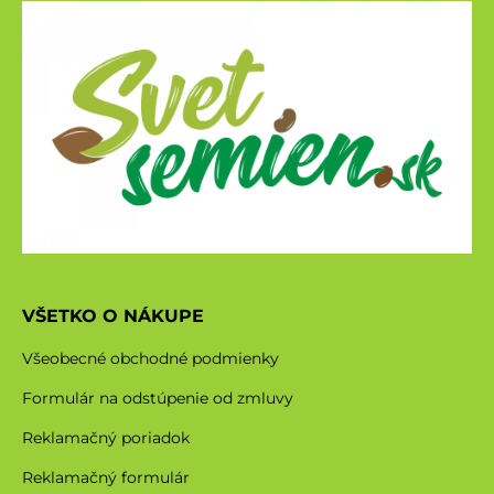
VŠETKO O NÁKUPE
Všeobecné obchodné podmienky
Formulár na odstúpenie od zmluvy
Reklamačný poriadok
Reklamačný formulár