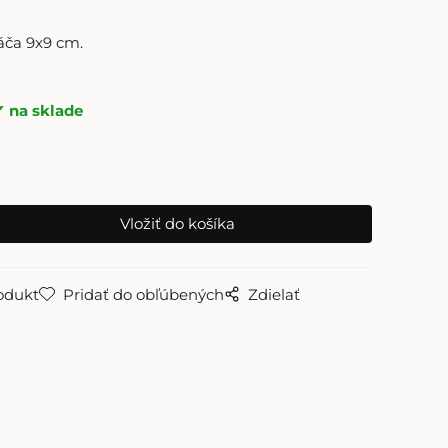
áča 9x9 cm.
na sklade
odukt
Pridať do obľúbených
Zdielať