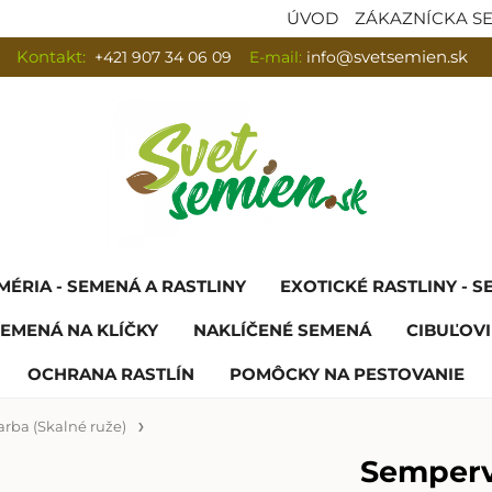
ÚVOD
ZÁKAZNÍCKA S
Kontakt:
+421 907 34 06 09
E-mail:
info
@svetsemien.sk
MÉRIA - SEMENÁ A RASTLINY
EXOTICKÉ RASTLINY - 
EMENÁ NA KLÍČKY
NAKLÍČENÉ SEMENÁ
CIBUĽOVI
OCHRANA RASTLÍN
POMÔCKY NA PESTOVANIE
rba (Skalné ruže)
Semperv