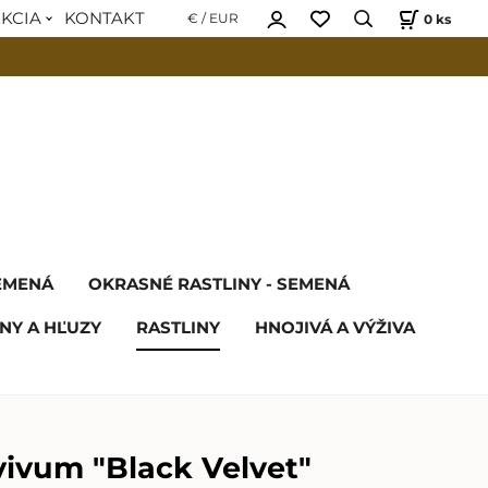
EKCIA
KONTAKT
0
ks
€ / EUR
SEMENÁ
OKRASNÉ RASTLINY - SEMENÁ
NY A HĽUZY
RASTLINY
HNOJIVÁ A VÝŽIVA
ivum "Black Velvet"