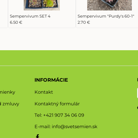
Sempervivum SET 4
Sempervivum "Purdy's 60-1"
6.50 €
2.70 €
INFORMÁCIE
mienky
Kontakt
d zmluvy
Kontaktný formulár
Tel: +421 907 34 06 09
E-mail:
info@svetsemien.sk