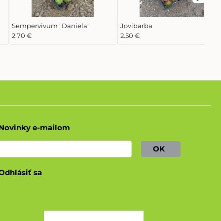
Sempervivum "Daniela"
Jovibarba
2.70 €
2.50 €
Novinky e-mailom
OK
Odhlásiť sa