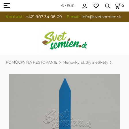
€ / EUR
0
Kontakt:
+421 907 34 06 09
E-mail:
info
@svetsemien.sk
POMÔCKY NA PESTOVANIE
Menovky, štítky a etikety