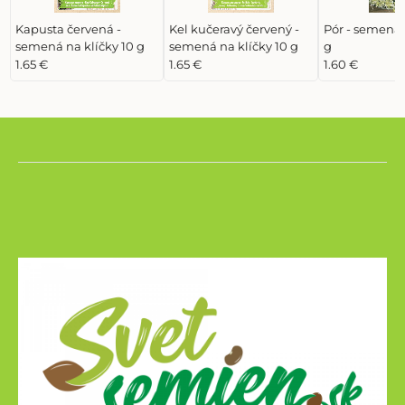
Kapusta červená -
Kel kučeravý červený -
Pór - semená 
semená na klíčky 10 g
semená na klíčky 10 g
g
1.65 €
1.65 €
1.60 €