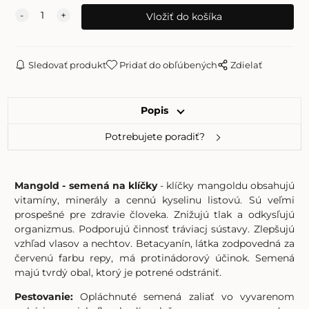
Sledovať produkt
Pridať do obľúbených
Zdielať
Popis
Potrebujete poradiť?
Mangold - semená na klíčky
- klíčky mangoldu obsahujú
vitamíny, minerály a cennú kyselinu listovú. Sú veľmi
prospešné pre zdravie človeka. Znižujú tlak a odkysľujú
organizmus. Podporujú činnosť tráviacj sústavy. Zlepšujú
vzhľad vlasov a nechtov. Betacyanín, látka zodpovedná za
červenú farbu repy, má protinádorový účinok. Semená
majú tvrdý obal, ktorý je potrené odstrániť.
Pestovanie:
Opláchnuté semená zaliať vo vyvarenom