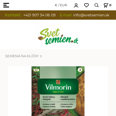
€ / EUR
0
Kontakt:
+421 907 34 06 09
E-mail:
info
@svetsemien.sk
SEMENÁ NA KLÍČKY